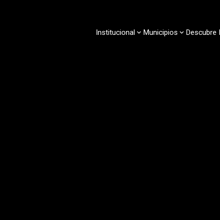
Pasar
al
contenido
Institucional
Municipios
Descubre 
principal