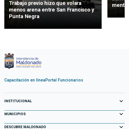
Trabajo previo hizo que volara
mental
menos arena entre San Francisco y
Punta Negra
Capacitación en línea
Portal Funcionarios
expand_more
INSTITUCIONAL
expand_more
Equipo de Gobierno
MUNICIPIOS
Primeros 100 días
expand_more
Aiguá
DESCUBRE MALDONADO