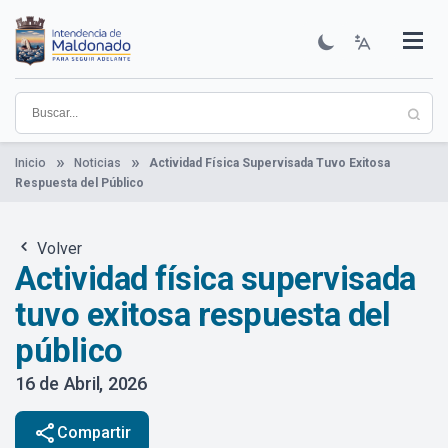
Pasar
al
contenido
Institucional
Municipios
Descubre Maldonado
Comunicación
Servicios
Guía De Trámites
Ver Noticias
principal
Inicio
Noticias
Actividad Física Supervisada Tuvo Exitosa
Respuesta del Público
Volver
Actividad física supervisada
tuvo exitosa respuesta del
público
16 de Abril, 2026
share
Compartir