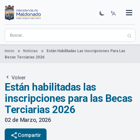
Pasar
al
contenido
Institucional
Municipios
Descubre Maldonado
Comunicación
Servicios
Guía De Trámites
Ver Noticias
principal
Inicio
Noticias
Están Habilitadas Las Inscripciones Para Las
Becas Terciarias 2026
Volver
Están habilitadas las
inscripciones para las Becas
Terciarias 2026
02 de Marzo, 2026
share
Compartir