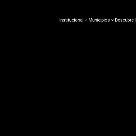
Pasar
al
contenido
Institucional
Municipios
Descubre 
principal