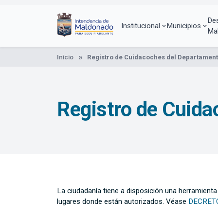
Pasar
al
De
contenido
Institucional
Municipios
Ma
principal
Inicio
Registro de Cuidacoches del Departamen
Registro de Cuid
La ciudadanía tiene a disposición una herramienta 
lugares donde están autorizados. Véase
DECRET