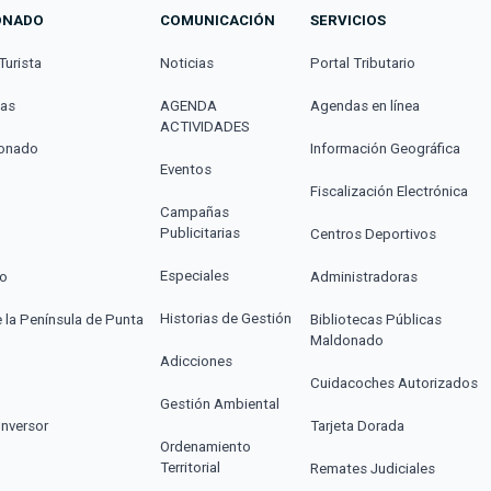
ONADO
COMUNICACIÓN
SERVICIOS
Turista
Noticias
Portal Tributario
cas
AGENDA
Agendas en línea
ACTIVIDADES
donado
Información Geográfica
Eventos
Fiscalización Electrónica
Campañas
Publicitarias
Centros Deportivos
Especiales
co
Administradoras
Historias de Gestión
e la Península de Punta
Bibliotecas Públicas
Maldonado
Adicciones
Cuidacoches Autorizados
Gestión Ambiental
Inversor
Tarjeta Dorada
Ordenamiento
Territorial
Remates Judiciales