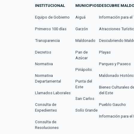
INSTITUCIONAL
MUNICIPIOS
DESCUBRE MALD
Equipo de Gobierno
Aiguá
Información para el 
Primeros 100 días
Garzón
Atracciones Turísti
Transparencia
Maldonado
Descubriendo Mal
Decretos
Pan de
Playas
Azúcar
Normativa
Parques y Paseos
Piriápolis
Normativa
Maldonado Históri
Departamental
Punta del
Este
Bienes Culturales d
Llamados Laborales
del Este
San Carlos
Consulta de
Pueblo Gaucho
Expedientes
Solís Grande
Información para el 
Consulta de
Resoluciones