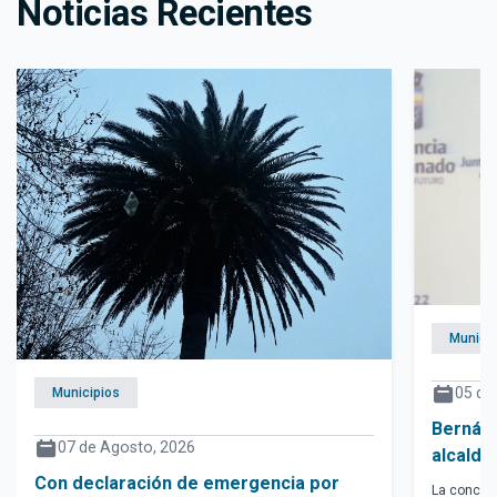
Noticias Recientes
Municip
05 de
Municipios
Bernár
07 de Agosto, 2026
alcalde
Con declaración de emergencia por
La conceja