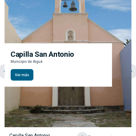
Capilla San Antonio
Municipio de Aiguá
chevron_left
navigate_next
Ver más
Capilla San Antonio