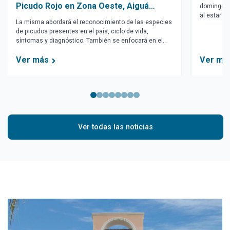
Picudo Rojo en Zona Oeste, Aiguá
domingo 9 
al estar en
previene con charla informativa
La misma abordará el reconocimiento de las especies
Perdomo.
de picudos presentes en el país, ciclo de vida,
síntomas y diagnóstico. También se enfocará en el
monitoreo y prevención, control y manejo, medidas
Ver más
Ver má
adoptadas y uso de atracticidas.
Ver todas las noticias