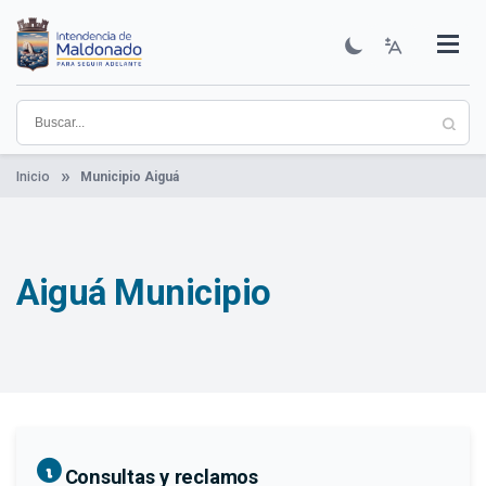
Pasar
al
contenido
Institucional
Municipios
Descubre Maldonado
Comunicación
Servicios
Guía De Trámites
Ver Noticias
principal
Inicio
Municipio Aiguá
Aiguá Municipio
Consultas y reclamos