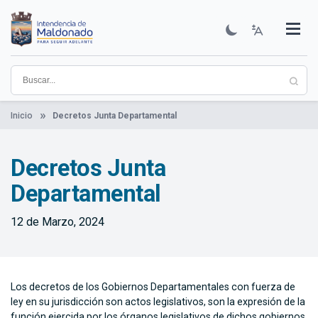
Pasar
al
contenido
Institucional
Municipios
Descubre Maldonado
Comunicación
Servicios
Guía De Trámites
Ver Noticias
principal
Inicio
Decretos Junta Departamental
Decretos Junta
Departamental
12 de Marzo, 2024
Los decretos de los Gobiernos Departamentales con fuerza de
ley en su jurisdicción son actos legislativos, son la expresión de la
función ejercida por los órganos legislativos de dichos gobiernos.