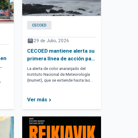
CECOED
29 de Julio, 2026
CECOED mantiene alerta su
ben
primera línea de acción para
mitigar riesgos por llegada
La alerta de color anaranjado del
de temporal
Instituto Nacional de Meteorología
(Inumet), que se extiende hasta las
s
9:00 horas, anuncia que el área será
afectada por tormentas
(puntualmente) fuertes y/o severas,
Ver más
acompañadas por precipitaciones
copiosas en cortos períodos, granizo,
rachas de vientos muy fuertes e
intensa actividad eléctrica.