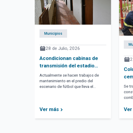
Municipios
Mu
28 de Julio, 2026
Acondicionan cabinas de
2
transmisión del estadio
Col
municipal de Pan de Azúcar
Actualmente se hacen trabajos de
cem
mantenimiento en el predio del
Azú
Se tr
escenario de fútbol que lleva el
const
nombre de "Julio César Abbadie".
combi
Ver más
Ver