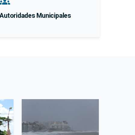
groups
Autoridades Municipales