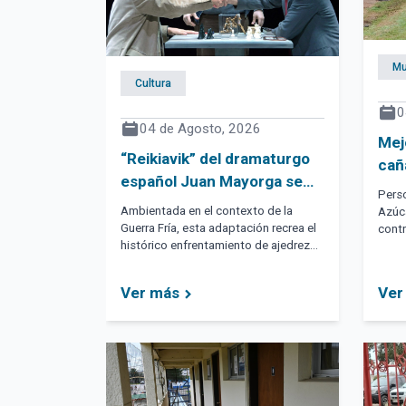
Mu
Cultura
0
04 de Agosto, 2026
Mej
“Reikiavik” del dramaturgo
cañ
español Juan Mayorga se
Perso
presenta este fin de
Ambientada en el contexto de la
Azúca
semana en Maldonado y Pan
Guerra Fría, esta adaptación recrea el
contr
histórico enfrentamiento de ajedrez
reduc
de Azúcar
entre Bobby Fischer y Boris Spassky
local
en Reikiavik, capital de Islandia.
Ver más
Ver