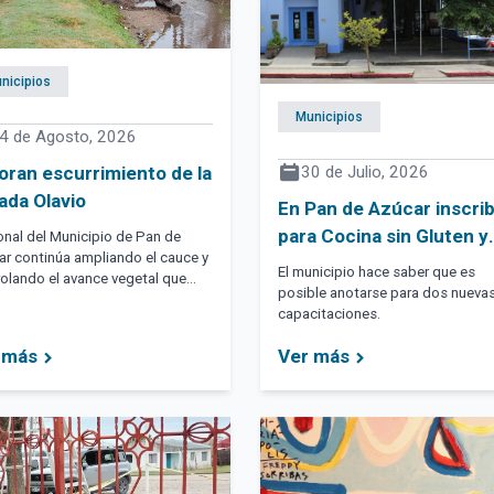
nicipios
Municipios
4 de Agosto, 2026
30 de Julio, 2026
oran escurrimiento de la
ada Olavio
En Pan de Azúcar inscri
para Cocina sin Gluten y
nal del Municipio de Pan de
r continúa ampliando el cauce y
Alambrador
El municipio hace saber que es
olando el avance vegetal que
posible anotarse para dos nueva
e la circulación del agua en la
capacitaciones.
idad de Km 110.
 más
Ver más