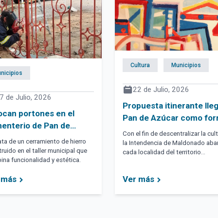
Cultura
Municipios
nicipios
22 de Julio, 2026
7 de Julio, 2026
Propuesta itinerante lleg
ocan portones en el
Pan de Azúcar como fo
enterio de Pan de
de acercar el arte a cada
Con el fin de descentralizar la cult
car
rincón del departament
ata de un cerramiento de hierro
la Intendencia de Maldonado aba
ruido en el taller municipal que
cada localidad del territorio
na funcionalidad y estética.
departamental. En esta oportunid
en la Casa de la Cultura de Pan d
 más
Ver más
Azúcar se exhibirá a partir del jue
23 una selección de imágenes -a
modo de homenaje- con obras de
artista plástico Freddy Sorribas. E
trabajo fotográfico es de la artist