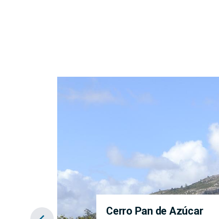
Cerro Pan de Azúcar
chevron_left