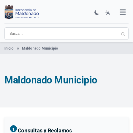
Pasar
al
contenido
Institucional
Municipios
Descubre Maldonado
Comunicación
Servicios
Guía De Trámites
Ver Noticias
principal
Inicio
Maldonado Municipio
Maldonado Municipio
Consultas y Reclamos