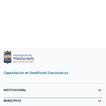
Capacitación en línea
Portal Funcionarios
expand_more
INSTITUCIONAL
expand_more
Equipo de Gobierno
MUNICIPIOS