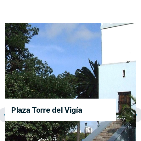
Plaza Torre del Vigía
chevron_left
navigate_next