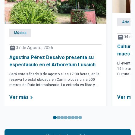
Arte y 
Música
04 de
Cultura
07 de Agosto, 2026
muestra
Agustina Pérez Desalvo presenta su
dos nu
El evento 
espectáculo en el Arboretum Lussich
19 horas e
Será este sábado 8 de agosto a las 17:00 horas, en la
Cultura de
reserva forestal ubicada en Camino Lussich, a 500
Sarandí)
metros de Ruta Interbalnearia. La entrada es libre y
gratuita.
Ver más
Ver má