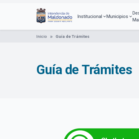
Pasar
al
De
contenido
Institucional
Municipios
Ma
principal
Inicio
Guía de Trámites
Guía de Trámites