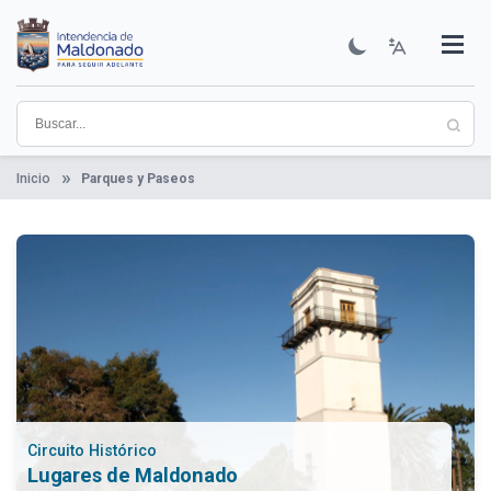
Pasar
al
contenido
Institucional
Municipios
Descubre Maldonado
Comunicación
Servicios
Guía De Trámites
Ver Noticias
principal
Inicio
Parques y Paseos
Circuito Histórico
Lugares de Maldonado