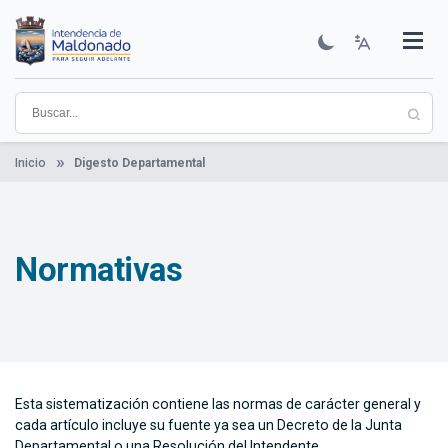
Pasar
al
contenido
Institucional
Municipios
Descubre Maldonado
Comunicación
Servicios
Guía De Trámites
Ver Noticias
principal
Inicio
Digesto Departamental
Normativas
Esta sistematización contiene las normas de carácter general y
cada artículo incluye su fuente ya sea un Decreto de la Junta
Departamental o una Resolución del Intendente.