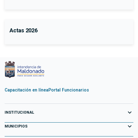
Actas 2026
Capacitación en línea
Portal Funcionarios
expand_more
INSTITUCIONAL
expand_more
Equipo de Gobierno
MUNICIPIOS
Primeros 100 días