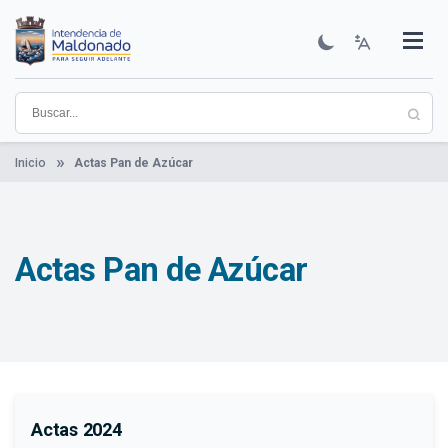
Pasar
al
contenido
Institucional
Municipios
Descubre Maldonado
Comunicación
Servicios
Guía De Trámites
Ver Noticias
principal
Inicio
Actas Pan de Azúcar
Actas Pan de Azúcar
Actas 2024