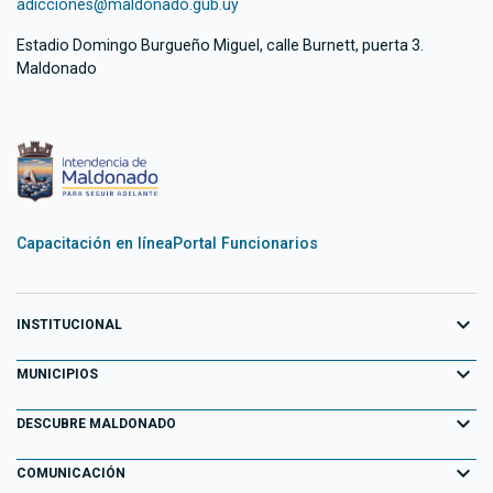
adicciones@maldonado.gub.uy
Estadio Domingo Burgueño Miguel, calle Burnett, puerta 3.
Maldonado
Capacitación en línea
Portal Funcionarios
expand_more
INSTITUCIONAL
expand_more
Equipo de Gobierno
MUNICIPIOS
Primeros 100 días
expand_more
Aiguá
DESCUBRE MALDONADO
Transparencia
Garzón
expand_more
Información para el Turista
COMUNICACIÓN