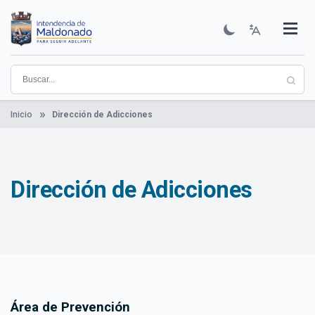
Pasar
al
contenido
Institucional
Municipios
Descubre Maldonado
Comunicación
Servicios
Guía De Trámites
Ver Noticias
principal
Inicio
Dirección de Adicciones
Dirección de Adicciones
Área de Prevención