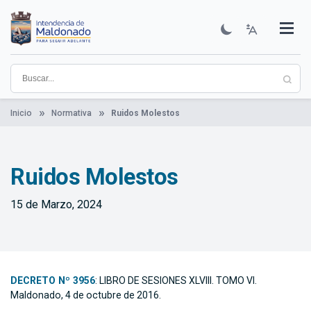
Pasar
al
contenido
Institucional
Municipios
Descubre Maldonado
Comunicación
Servicios
Guía De Trámites
Ver Noticias
principal
Inicio
Normativa
Ruidos Molestos
Ruidos Molestos
15 de Marzo, 2024
DECRETO Nº 3956
: LIBRO DE SESIONES XLVIII. TOMO VI.
Maldonado, 4 de octubre de 2016.