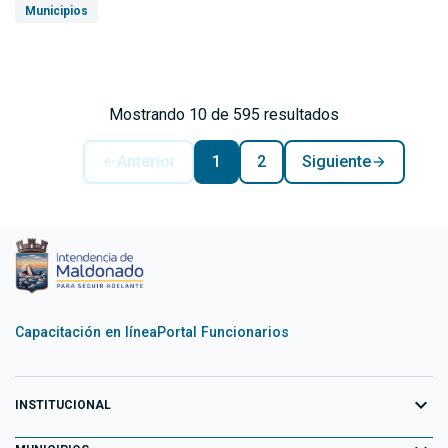
Municipios
Mostrando 10 de 595 resultados
Anterior
1
2
Siguiente
Capacitación en línea
Portal Funcionarios
expand_more
INSTITUCIONAL
Equipo de Gobierno