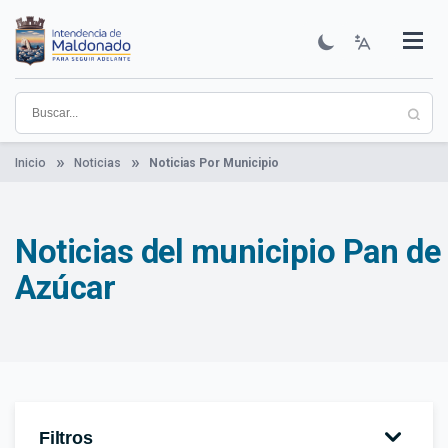
Pasar
al
contenido
Institucional
Municipios
Descubre Maldonado
Comunicación
Servicios
Guía De Trámites
Ver Noticias
principal
Inicio
Noticias
Noticias Por Municipio
Noticias del municipio Pan de
Azúcar
Filtros