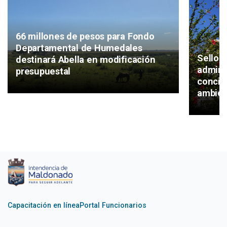
66 millones de pesos para Fondo
Departamental de Humedales
Sello v
destinará Abella en modificación
admini
presupuestal
concie
ambie
Capacitación en línea
Portal Funcionarios