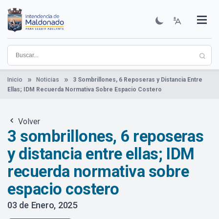
Pasar
al
contenido
Institucional
Municipios
Descubre Maldonado
Comunicación
Servicios
Guía De Trámites
Ver Noticias
principal
Inicio
Noticias
3 Sombrillones, 6 Reposeras y Distancia Entre
Ellas; IDM Recuerda Normativa Sobre Espacio Costero
Volver
3 sombrillones, 6 reposeras
y distancia entre ellas; IDM
recuerda normativa sobre
espacio costero
03 de Enero, 2025