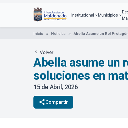
Pasar
al
De
contenido
Institucional
Municipios
Ma
principal
Inicio
Noticias
Abella Asume un Rol Protagón
Volver
Abella asume un ro
soluciones en mat
15 de Abril, 2026
share
Compartir