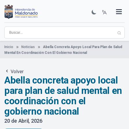
Pasar
al
contenido
Institucional
Municipios
Descubre Maldonado
Comunicación
Servicios
Guía De Trámites
Ver Noticias
principal
Inicio
Noticias
Abella Concreta Apoyo Local Para Plan de Salud
Mental En Coordinación Con El Gobierno Nacional
Volver
Abella concreta apoyo local
para plan de salud mental en
coordinación con el
gobierno nacional
20 de Abril, 2026