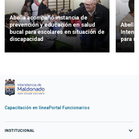
Abella acompañó instancia de
Abella 
prevención y educación en salud
Intend
bucal para escolares en situación de
para un
discapacidad
Capacitación en línea
Portal Funcionarios
expand_more
INSTITUCIONAL