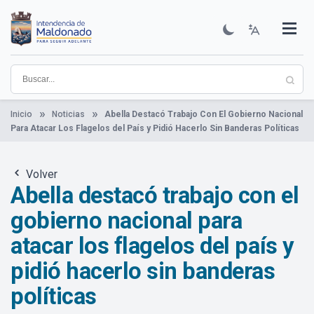
Pasar
al
contenido
Institucional
Municipios
Descubre Maldonado
Comunicación
Servicios
Guía De Trámites
Ver Noticias
principal
Inicio
Noticias
Abella Destacó Trabajo Con El Gobierno Nacional
Para Atacar Los Flagelos del País y Pidió Hacerlo Sin Banderas Políticas
Volver
Abella destacó trabajo con el
gobierno nacional para
atacar los flagelos del país y
pidió hacerlo sin banderas
políticas