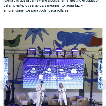
Abella dijo que la gente viene a buscar en el destino el cuidado
del ambiente, los servicios, saneamiento, agua, luz, y
emprendimientos para poder desarrollarse.
chevron_left
navigate_next