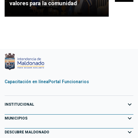
valores para la comunidad
Capacitación en línea
Portal Funcionarios
expand_more
INSTITUCIONAL
expand_more
Equipo de Gobierno
MUNICIPIOS
Primeros 100 días
expand_more
Aiguá
DESCUBRE MALDONADO