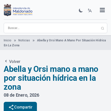
Pasar
al
contenido
Institucional
Municipios
Descubre Maldonado
Comunicación
Servicios
Guía De Trámites
Ver Noticias
principal
Inicio
Noticias
Abella y Orsi Mano A Mano Por Situación Hídrica
En La Zona
Volver
Abella y Orsi mano a mano
por situación hídrica en la
zona
08 de Enero, 2026
share
Compartir