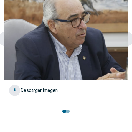
chevron_left
navigate_next
Descargar imagen