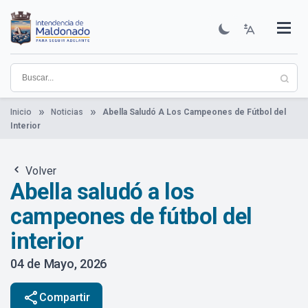
Pasar
al
contenido
Institucional
Municipios
Descubre Maldonado
Comunicación
Servicios
Guía De Trámites
Ver Noticias
principal
Inicio
Noticias
Abella Saludó A Los Campeones de Fútbol del
Interior
Volver
Abella saludó a los
campeones de fútbol del
interior
04 de Mayo, 2026
share
Compartir