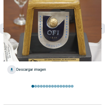
chevron_left
navigate_next
Descargar imagen