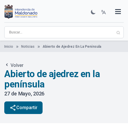
Pasar
al
contenido
Institucional
Municipios
Descubre Maldonado
Comunicación
Servicios
Guía De Trámites
Ver Noticias
principal
Inicio
Noticias
Abierto de Ajedrez En La Península
Volver
Abierto de ajedrez en la
península
27 de Mayo, 2026
share
Compartir