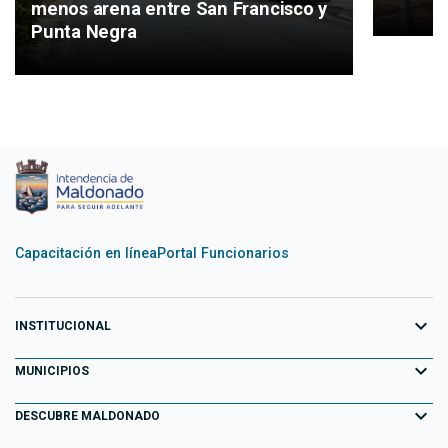
menos arena entre San Francisco y
Punta Negra
Capacitación en línea
Portal Funcionarios
expand_more
INSTITUCIONAL
expand_more
Equipo de Gobierno
MUNICIPIOS
Primeros 100 días
expand_more
Aiguá
DESCUBRE MALDONADO
Transparencia