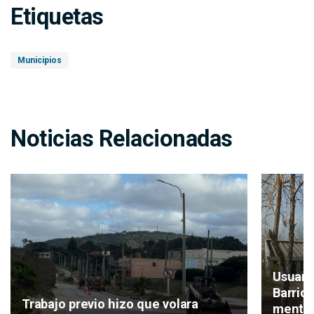
Etiquetas
Municipios
Noticias Relacionadas
Usuari
Barrio
Trabajo previo hizo que volara
mental