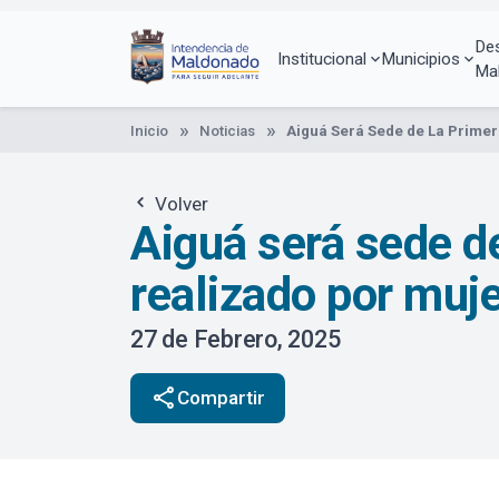
Pasar
al
De
contenido
Institucional
Municipios
Ma
principal
Inicio
Noticias
Aiguá Será Sede de La Primera
Volver
Aiguá será sede de
realizado por muj
27 de Febrero, 2025
share
Compartir