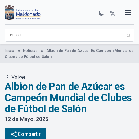
Pasar
al
contenido
Institucional
Municipios
Descubre Maldonado
Comunicación
Servicios
Guía De Trámites
Ver Noticias
principal
Inicio
Noticias
Albion de Pan de Azúcar Es Campeón Mundial de
Clubes de Fútbol de Salón
Volver
Albion de Pan de Azúcar es
Campeón Mundial de Clubes
de Fútbol de Salón
12 de Mayo, 2025
share
Compartir