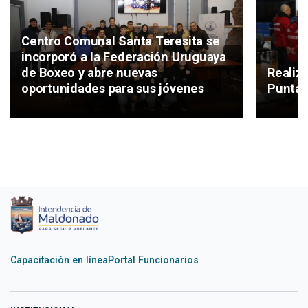
Centro Comunal Santa Teresita se
incorporó a la Federación Uruguaya
de Boxeo y abre nuevas
Realiz
oportunidades para sus jóvenes
Punta 
Capacitación en línea
Portal Funcionarios