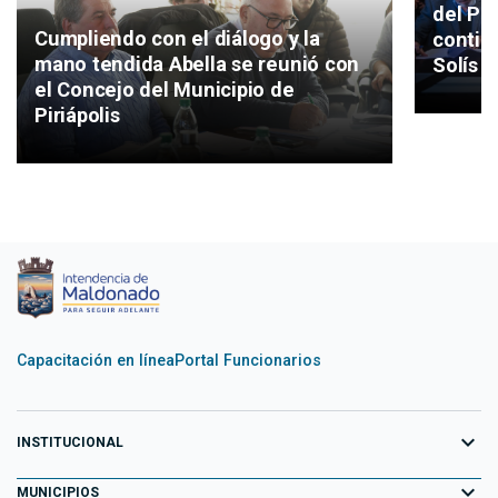
del Pla
Cumpliendo con el diálogo y la
continu
mano tendida Abella se reunió con
Solís 
el Concejo del Municipio de
Piriápolis
Capacitación en línea
Portal Funcionarios
expand_more
INSTITUCIONAL
expand_more
Equipo de Gobierno
MUNICIPIOS