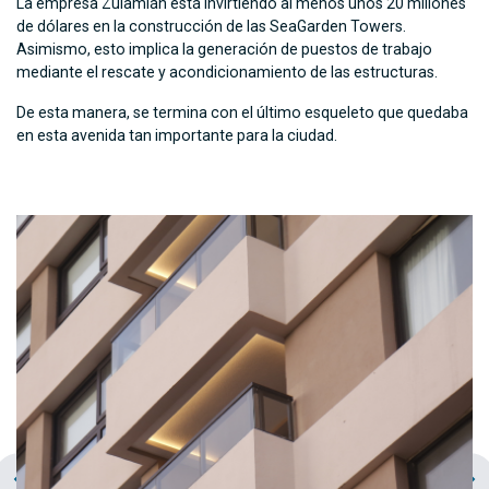
La empresa Zulamián está invirtiendo al menos unos 20 millones
de dólares en la construcción de las SeaGarden Towers.
Asimismo, esto implica la generación de puestos de trabajo
mediante el rescate y acondicionamiento de las estructuras.
De esta manera, se termina con el último esqueleto que quedaba
en esta avenida tan importante para la ciudad.
chevron_left
navigate_next