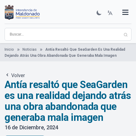
Pasar
al
contenido
Institucional
Municipios
Descubre Maldonado
Comunicación
Servicios
Guía De Trámites
Ver Noticias
principal
Inicio
Noticias
Antía Resaltó Que SeaGarden Es Una Realidad
Dejando Atrás Una Obra Abandonada Que Generaba Mala Imagen
Volver
Antía resaltó que SeaGarden
es una realidad dejando atrás
una obra abandonada que
generaba mala imagen
16 de Diciembre, 2024