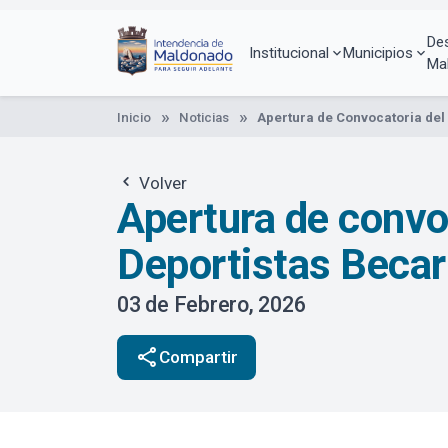
Pasar
al
De
contenido
Institucional
Municipios
Ma
principal
Inicio
Noticias
Apertura de Convocatoria del
Volver
Apertura de convo
Deportistas Beca
03 de Febrero, 2026
share
Compartir