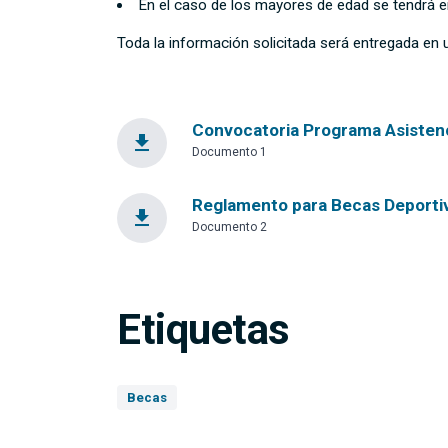
En el caso de los mayores de edad se tendrá en
Toda la información solicitada será entregada en u
Convocatoria Programa Asistenc
file_download
Documento 1
Reglamento para Becas Deportiv
file_download
Documento 2
Etiquetas
Becas