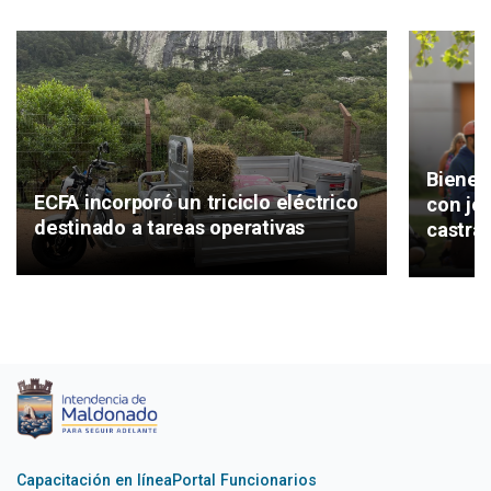
Bienes
ECFA incorporó un triciclo eléctrico
con jo
destinado a tareas operativas
castrac
Capacitación en línea
Portal Funcionarios