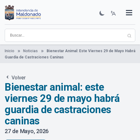
Pasar
al
contenido
Institucional
Municipios
Descubre Maldonado
Comunicación
Servicios
Guía De Trámites
Ver Noticias
principal
Inicio
Noticias
Bienestar Animal: Este Viernes 29 de Mayo Habrá
Guardia de Castraciones Caninas
Volver
Bienestar animal: este
viernes 29 de mayo habrá
guardia de castraciones
caninas
27 de Mayo, 2026