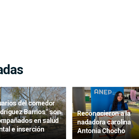
adas
arios del comedor
dríguez Barrios" son
Reconocieron a la
ompañados en salud
nadadora carolina
tal e inserción
Antonia Chocho