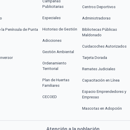
Campañas
Publicitarias
Centros Deportivos
Especiales
co
Administradoras
Historias de Gestión
e la Península de Punta
Bibliotecas Públicas
Maldonado
Adicciones
Cuidacoches Autorizados
Gestión Ambiental
Inversor
Tarjeta Dorada
Ordenamiento
Territorial
Remates Judiciales
Plan de Huertas
Capacitación en Línea
Familiares
Espacio Emprendedores y
CECOED
Empresas
Mascotas en Adopción
Atención a la población