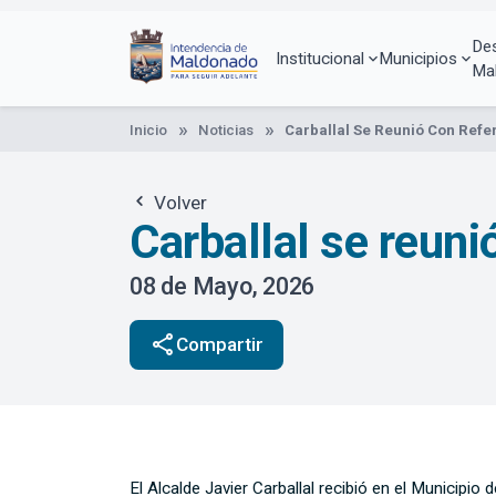
Pasar
al
De
contenido
Institucional
Municipios
Ma
principal
Inicio
Noticias
Carballal Se Reunió Con Refe
Volver
Carballal se reun
08 de Mayo, 2026
share
Compartir
El Alcalde Javier Carballal recibió en el Municipi