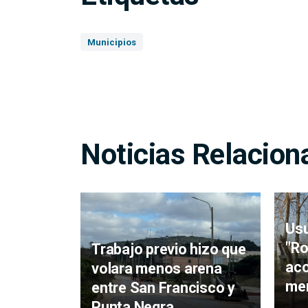
Municipios
Noticias Relacion
Usu
"Ro
Trabajo previo hizo que
ac
volara menos arena
men
entre San Francisco y
Punta Negra