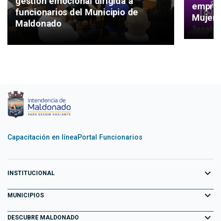
gestión emocional dirigida a
empren
funcionarios del Municipio de
Mujere
Maldonado
Capacitación en línea
Portal Funcionarios
expand_more
INSTITUCIONAL
expand_more
Equipo de Gobierno
MUNICIPIOS
Primeros 100 días
expand_more
Aiguá
DESCUBRE MALDONADO