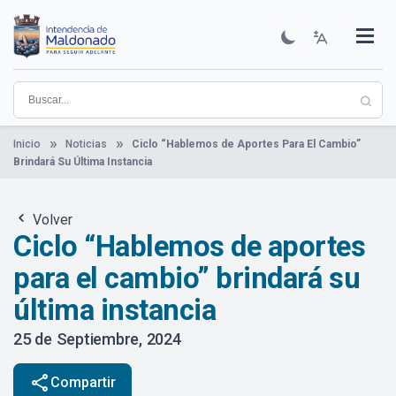
Pasar
al
contenido
Institucional
Municipios
Descubre Maldonado
Comunicación
Servicios
Guía De Trámites
Ver Noticias
principal
Inicio
Noticias
Ciclo “Hablemos de Aportes Para El Cambio”
Brindará Su Última Instancia
Volver
Ciclo “Hablemos de aportes
para el cambio” brindará su
última instancia
25 de Septiembre, 2024
share
Compartir