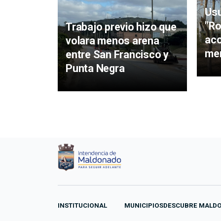
Usu
"Ro
Trabajo previo hizo que
ac
volara menos arena
men
entre San Francisco y
Punta Negra
INSTITUCIONAL
MUNICIPIOS
DESCUBRE MALD