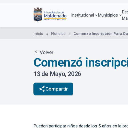
Pasar
al
De
contenido
Institucional
Municipios
Ma
principal
Inicio
Noticias
Comenzó Inscripción Para Dan
Volver
Comenzó inscripci
13 de Mayo, 2026
share
Compartir
Pueden participar niños desde los 5 años en la pro