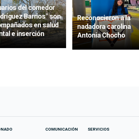
arios del comedor
dríguez Barrios" son
Reconocieron a la
ompañados en salud
nadadora carolina
tal e inserción
Antonia Chocho
ONADO
COMUNICACIÓN
SERVICIOS