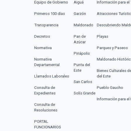
Equipo de Gobierno
Aiguá
Información para el 
Primeros 100 días
Garzón
Atracciones Turísti
Transparencia
Maldonado
Descubriendo Mal
Decretos
Pan de
Playas
Azúcar
Normativa
Parques y Paseos
Piriápolis
Normativa
Maldonado Históri
Departamental
Punta del
Este
Bienes Culturales d
Llamados Laborales
del Este
San Carlos
Consulta de
Pueblo Gaucho
Expedientes
Solís Grande
Información para el 
Consulta de
Resoluciones
PORTAL
FUNCIONARIOS