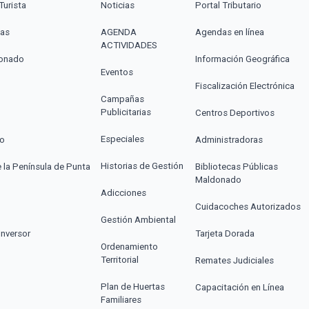
Turista
Noticias
Portal Tributario
cas
AGENDA
Agendas en línea
ACTIVIDADES
donado
Información Geográfica
Eventos
Fiscalización Electrónica
Campañas
Publicitarias
Centros Deportivos
Especiales
co
Administradoras
Historias de Gestión
e la Península de Punta
Bibliotecas Públicas
Maldonado
Adicciones
Cuidacoches Autorizados
Gestión Ambiental
Inversor
Tarjeta Dorada
Ordenamiento
Territorial
Remates Judiciales
Plan de Huertas
Capacitación en Línea
Familiares