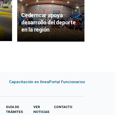
Con decl
emergen
Cedemcar apoya
Rojo en 
desarrollo del deporte
Aiguá pr
en la región
charla i
Capacitación en línea
Portal Funcionarios
GUÍA DE
VER
CONTACTO
TRÁMITES
NOTICIAS