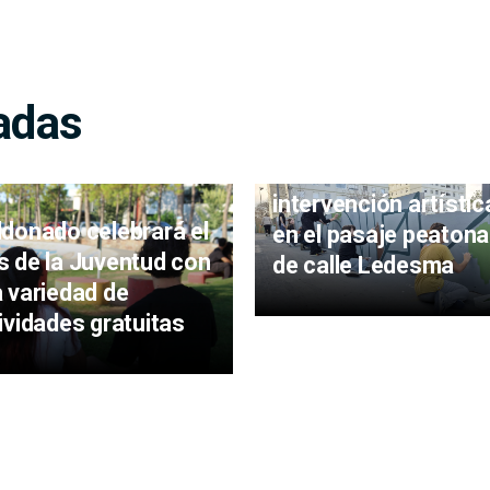
adas
Estudiantes realizar
intervención artístic
donado celebrará el
en el pasaje peatona
 de la Juventud con
de calle Ledesma
 variedad de
ividades gratuitas