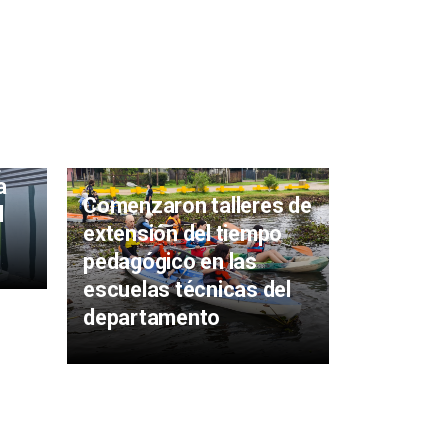
on
Activida
a
de la ju
Comenzaron talleres de
l
comenza
extensión del tiempo
y se ext
pedagógico en las
durante 
escuelas técnicas del
departamento