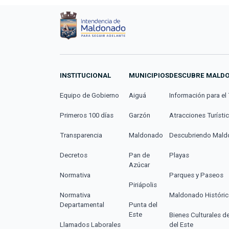
INSTITUCIONAL
MUNICIPIOS
DESCUBRE MALD
Equipo de Gobierno
Aiguá
Información para el 
Primeros 100 días
Garzón
Atracciones Turísti
Transparencia
Maldonado
Descubriendo Mal
Decretos
Pan de
Playas
Azúcar
Normativa
Parques y Paseos
Piriápolis
Normativa
Maldonado Históri
Departamental
Punta del
Este
Bienes Culturales d
Llamados Laborales
del Este