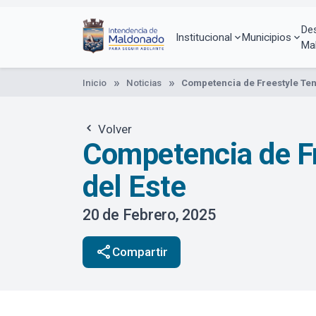
Pasar
al
De
contenido
Institucional
Municipios
Ma
principal
Inicio
Noticias
Competencia de Freestyle Tend
Volver
Competencia de Fr
del Este
20 de Febrero, 2025
share
Compartir