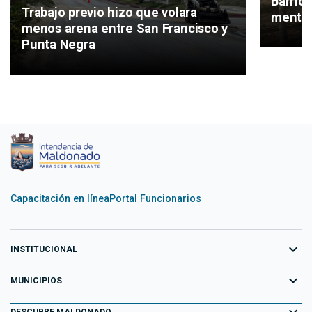
Barrio
Trabajo previo hizo que volara
mental
menos arena entre San Francisco y
Punta Negra
Capacitación en línea
Portal Funcionarios
expand_more
INSTITUCIONAL
expand_more
Equipo de Gobierno
MUNICIPIOS
Primeros 100 días
Aiguá