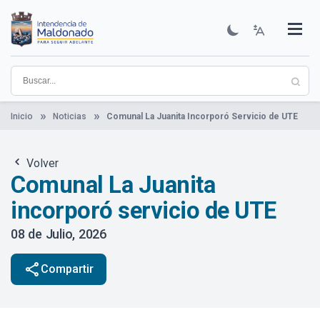
Pasar
al
contenido
Institucional
Municipios
Descubre Maldonado
Comunicación
Servicios
Guía De Trámites
Ver Noticias
principal
Inicio
Noticias
Comunal La Juanita Incorporó Servicio de UTE
Volver
Comunal La Juanita
incorporó servicio de UTE
08 de Julio, 2026
share
Compartir