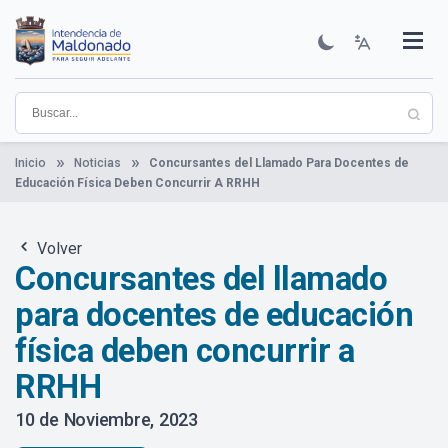
Pasar
al
contenido
Institucional
Municipios
Descubre Maldonado
Comunicación
Servicios
Guía De Trámites
Ver Noticias
principal
Inicio
Noticias
Concursantes del Llamado Para Docentes de
Educación Física Deben Concurrir A RRHH
Volver
Concursantes del llamado
para docentes de educación
física deben concurrir a
RRHH
10 de Noviembre, 2023