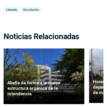
Llamado
Resolución
Noticias Relacionadas
Horari
Abella da forma a la nueva
depart
estructura orgánica de la
de ma
intendencia