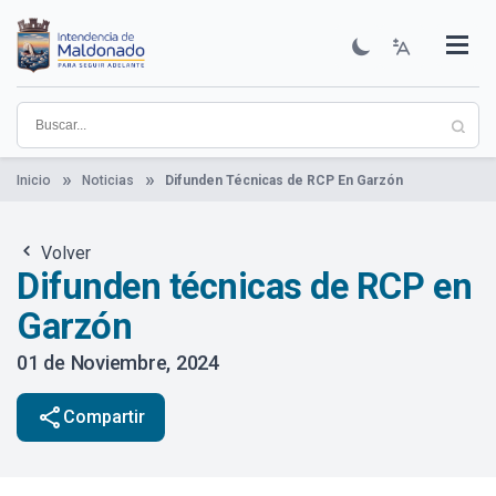
Pasar
al
contenido
Institucional
Municipios
Descubre Maldonado
Comunicación
Servicios
Guía De Trámites
Ver Noticias
principal
Inicio
Noticias
Difunden Técnicas de RCP En Garzón
Volver
Difunden técnicas de RCP en
Garzón
01 de Noviembre, 2024
share
Compartir