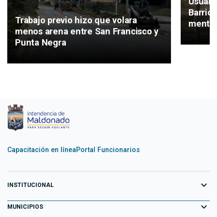
Usuari
Barrio
Trabajo previo hizo que volara
mental
menos arena entre San Francisco y
Punta Negra
Capacitación en línea
Portal Funcionarios
expand_more
INSTITUCIONAL
expand_more
Equipo de Gobierno
MUNICIPIOS