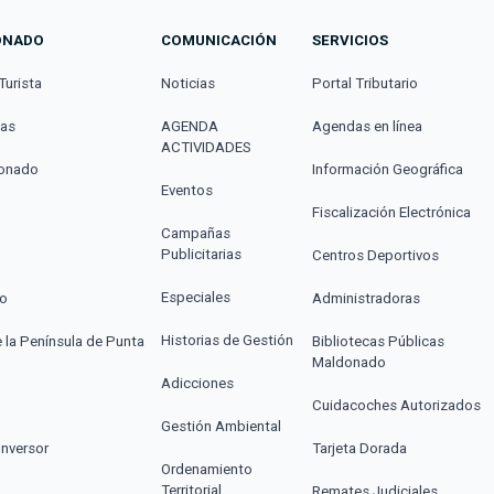
ONADO
COMUNICACIÓN
SERVICIOS
Turista
Noticias
Portal Tributario
cas
AGENDA
Agendas en línea
ACTIVIDADES
donado
Información Geográfica
Eventos
Fiscalización Electrónica
Campañas
Publicitarias
Centros Deportivos
Especiales
co
Administradoras
Historias de Gestión
e la Península de Punta
Bibliotecas Públicas
Maldonado
Adicciones
Cuidacoches Autorizados
Gestión Ambiental
Inversor
Tarjeta Dorada
Ordenamiento
Territorial
Remates Judiciales