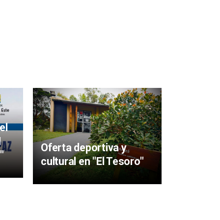
Mujeres 
aigüens
el
particip
I
Oferta deportiva y
y Sabere
"
cultural en "El Tesoro"