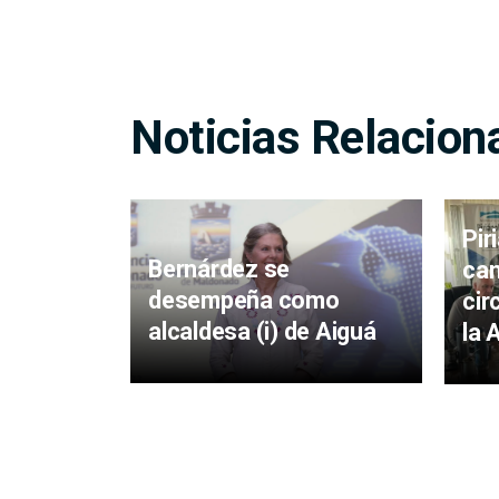
Noticias Relacion
Pir
Bernárdez se
cam
desempeña como
cir
alcaldesa (i) de Aiguá
la 