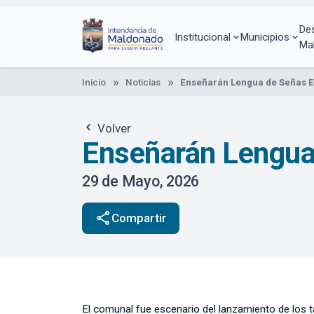
Pasar
al
De
contenido
Institucional
Municipios
Ma
principal
Inicio
Noticias
Enseñarán Lengua de Señas En
Volver
Enseñarán Lengua 
29 de Mayo, 2026
share
Compartir
El comunal fue escenario del lanzamiento de los t