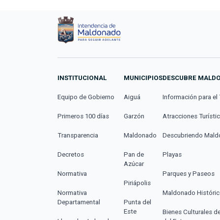
INSTITUCIONAL
MUNICIPIOS
DESCUBRE MALD
Equipo de Gobierno
Aiguá
Información para el 
Primeros 100 días
Garzón
Atracciones Turísti
Transparencia
Maldonado
Descubriendo Mal
Decretos
Pan de
Playas
Azúcar
Normativa
Parques y Paseos
Piriápolis
Normativa
Maldonado Históri
Departamental
Punta del
Este
Bienes Culturales d