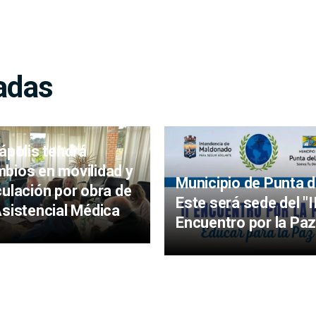
adas
iápolis tendrá
bios en movilidad y
Municipio de Punta d
culación por obra de
Este será sede del "I
Asistencial Médica
Encuentro por la Paz