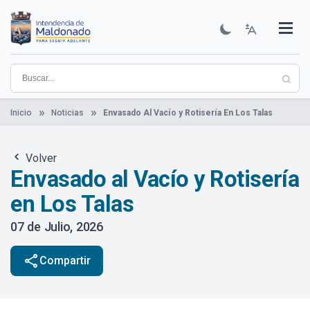
Pasar
al
contenido
Institucional
Municipios
Descubre Maldonado
Comunicación
Servicios
Guía De Trámites
Ver Noticias
principal
Inicio
Noticias
Envasado Al Vacío y Rotisería En Los Talas
Volver
Envasado al Vacío y Rotisería
en Los Talas
07 de Julio, 2026
share
Compartir