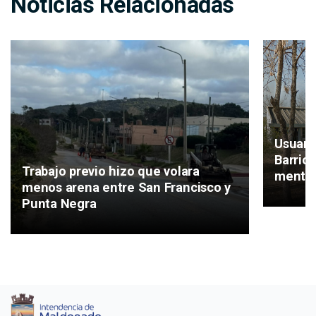
Noticias Relacionadas
Usuari
Barrio
Trabajo previo hizo que volara
mental
menos arena entre San Francisco y
Punta Negra