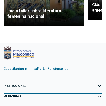
Clásic
americ
Inicia taller sobre literatura
femenina nacional
Capacitación en línea
Portal Funcionarios
expand_more
INSTITUCIONAL
expand_more
Equipo de Gobierno
MUNICIPIOS
Primeros 100 días