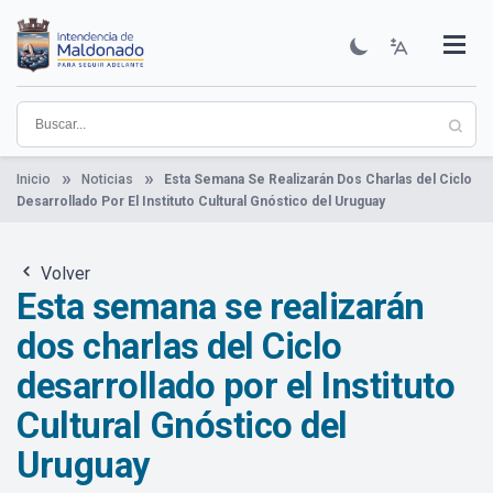
Pasar
al
contenido
Institucional
Municipios
Descubre Maldonado
Comunicación
Servicios
Guía De Trámites
Ver Noticias
principal
Inicio
Noticias
Esta Semana Se Realizarán Dos Charlas del Ciclo
Desarrollado Por El Instituto Cultural Gnóstico del Uruguay
Volver
Esta semana se realizarán
dos charlas del Ciclo
desarrollado por el Instituto
Cultural Gnóstico del
Uruguay