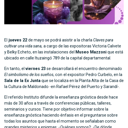
El
jueves 22
de mayo se podrá asistir a la charla
Claves para
cultivar una vida sana
,
a cargo de las expositoras Victoria Calvete
y Belky Echeto, en las instalaciones del
Museo Mazzoni
que está
ubicado en calle Ituzaingó 789 de la capital departamental.
En tanto, el
viernes 23
se desarrollará el encuentro denominado
El simbolismo de los sueños
, con
el expositor Pedro Curbelo, en la
Sala de la Ex Junta
que se localiza en la Planta Alta de la Casa de
la Cultura de Maldonado -en Rafael Pérez del Puerto y Sarandí-.
El referido Instituto difunde la enseñanza gnóstica desde hace
más de 30 años a través de conferencias públicas, talleres,
seminarios y cursos. Tiene por objetivo informar sobre la
enseñanza gnóstica haciendo énfasis en el preguntarse sobre
todas los asuntos que hasta el momento se señalaban como
grandes misterios y enigmas: ¿Quiénes somos?; ¿De dónde