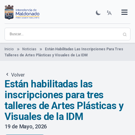
Pasar
al
contenido
Institucional
Municipios
Descubre Maldonado
Comunicación
Servicios
Guía De Trámites
Ver Noticias
principal
Inicio
Noticias
Están Habilitadas Las Inscripciones Para Tres
Talleres de Artes Plásticas y Visuales de La IDM
Volver
Están habilitadas las
inscripciones para tres
talleres de Artes Plásticas y
Visuales de la IDM
19 de Mayo, 2026