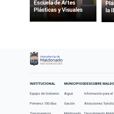
Escuela de Artes
Plá
Plásticas y Visuales
la 
INSTITUCIONAL
MUNICIPIOS
DESCUBRE MALD
Equipo de Gobierno
Aiguá
Información para el 
Primeros 100 días
Garzón
Atracciones Turísti
Transparencia
Maldonado
Descubriendo Mal