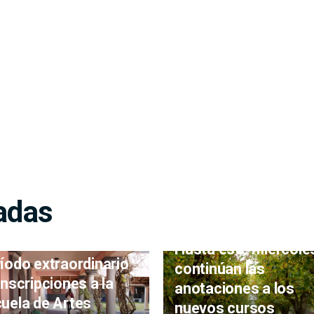
adas
Hasta este miércole
íodo extraordinario
continúan las
inscripciones a la
anotaciones a los
uela de Artes
nuevos cursos