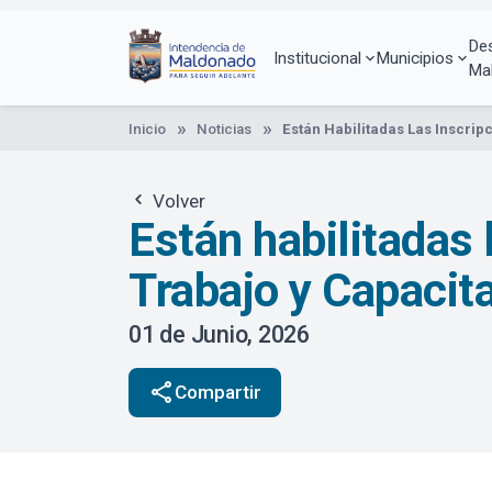
Pasar
al
De
contenido
Institucional
Municipios
Ma
principal
Inicio
Noticias
Están Habilitadas Las Inscrip
Volver
Están habilitadas
Trabajo y Capacit
01 de Junio, 2026
share
Compartir