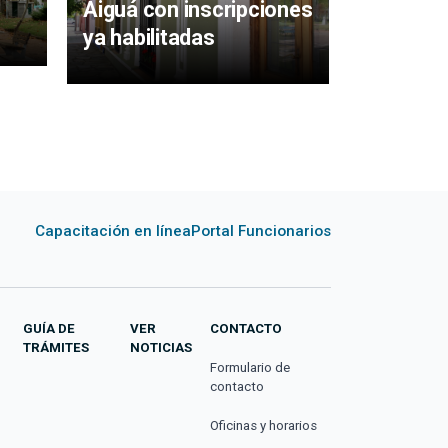
Aiguá con inscripciones
Plástica
ya habilitadas
la IDM
Capacitación en línea
Portal Funcionarios
GUÍA DE
VER
CONTACTO
TRÁMITES
NOTICIAS
Formulario de
contacto
Oficinas y horarios