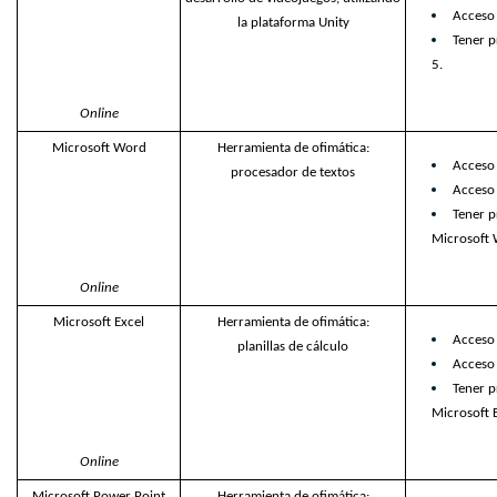
Acceso 
la plataforma Unity
Tener p
5.
Online
Microsoft Word
Herramienta de ofimática:
Acceso
procesador de textos
Acceso 
Tener p
Microsoft 
Online
Microsoft Excel
Herramienta de ofimática:
Acceso
planillas de cálculo
Acceso 
Tener p
Microsoft E
Online
Microsoft Power Point
Herramienta de ofimática: