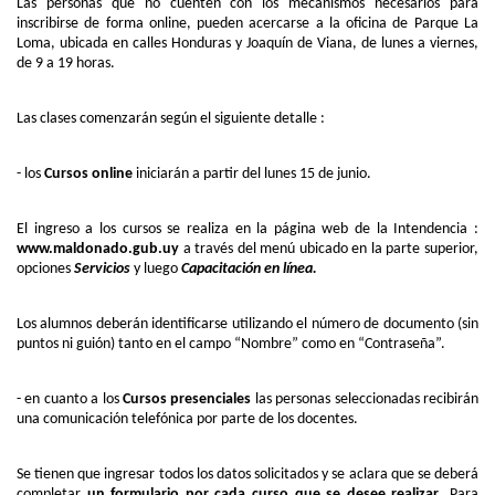
Las personas que no cuenten con los mecanismos necesarios para
inscribirse de forma online, pueden acercarse a la oficina de Parque La
Loma, ubicada en calles Honduras y Joaquín de Viana, de lunes a viernes,
de 9 a 19 horas.
Las clases comenzarán según el siguiente detalle :
- los
Cursos online
iniciarán a partir del lunes 15 de junio.
El ingreso a los cursos se realiza en la página web de la Intendencia :
www.maldonado.gub.uy
a través del menú ubicado en la parte superior,
opciones
Servicios
y luego
Capacitación en línea.
Los alumnos deberán identificarse utilizando el número de documento (sin
puntos ni guión) tanto en el campo “Nombre” como en “Contraseña”.
- en cuanto a los
Cursos presenciales
las personas seleccionadas recibirán
una comunicación telefónica por parte de los docentes.
Se tienen que ingresar todos los datos solicitados y se aclara que se deberá
completar
un formulario por cada curso que se desee realizar
. Para