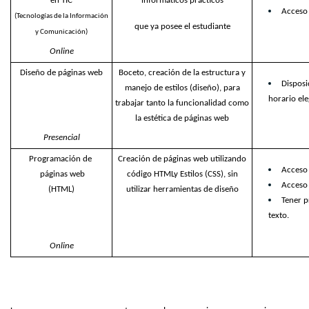
en TIC
informáticos prácticos
Acceso 
(Tecnologías de la Información
que ya posee el estudiante
y Comunicación)
Online
Diseño de páginas web
Boceto, creación de la estructura y
Disposi
manejo de estilos (diseño), para
horario ele
trabajar tanto la funcionalidad como
la estética de páginas web
Presencial
Programación de
Creación de páginas web utilizando
Acceso
páginas web
código HTMLy Estilos (CSS), sin
Acceso 
(HTML)
utilizar herramientas de diseño
Tener p
texto.
Online