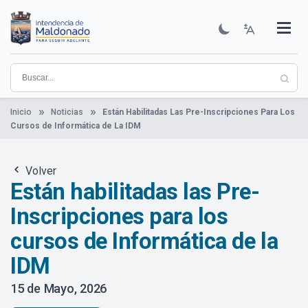
Pasar
al
contenido
Institucional
Municipios
Descubre Maldonado
Comunicación
Servicios
Guía De Trámites
Ver Noticias
principal
Inicio
Noticias
Están Habilitadas Las Pre-Inscripciones Para Los
Cursos de Informática de La IDM
Volver
Están habilitadas las Pre-
Inscripciones para los
cursos de Informática de la
IDM
15 de Mayo, 2026