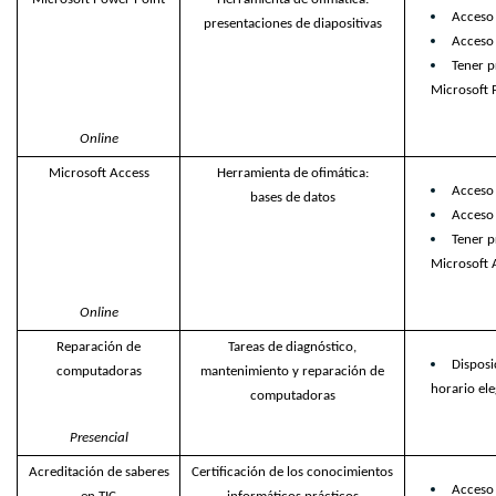
Acceso
presentaciones de diapositivas
Acceso 
Tener p
Microsoft 
Online
Microsoft Access
Herramienta de ofimática:
Acceso
bases de datos
Acceso 
Tener p
Microsoft 
Online
Reparación de
Tareas de diagnóstico,
Disposi
computadoras
mantenimiento y reparación de
horario ele
computadoras
Presencial
Acreditación de saberes
Certificación de los conocimientos
Acceso