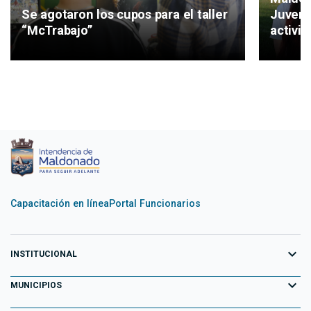
Juvent
Se agotaron los cupos para el taller
activid
“McTrabajo”
Capacitación en línea
Portal Funcionarios
expand_more
INSTITUCIONAL
expand_more
Equipo de Gobierno
MUNICIPIOS
Primeros 100 días