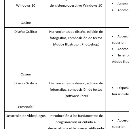
Acceso
Windows 10
del sistema operativo Windows 10
Acceso 
Online
Diseño Gráfico
Herramientas de diseño, edición de
Acceso
fotografías, composición de textos
superior.
(Adobe Illustrator, Photoshop)
Acceso 
Tener p
Adobe Illu
Online
Diseño Gráfico
Herramientas de diseño, edición de
Disposi
fotografías, composición de textos
horario ele
(software libre)
Presencial
Desarrollo de Videojuegos
Introducción a los fundamentos de
Acceso
programación orientado al
superior.
desarrollo de videojuegos, utilizando