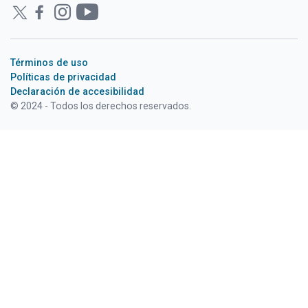
CECOED
Remates Judiciales
Capacitación en Línea
Términos de uso
Espacio Emprendedores y Empresas
Políticas de privacidad
Declaración de accesibilidad
Mascotas en Adopción
© 2024 - Todos los derechos reservados.