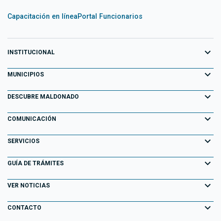
Capacitación en línea
Portal Funcionarios
expand_more
INSTITUCIONAL
expand_more
Equipo de Gobierno
MUNICIPIOS
Primeros 100 días
expand_more
Aiguá
DESCUBRE MALDONADO
Transparencia
Garzón
expand_more
Información para el Turista
COMUNICACIÓN
Decretos
Maldonado
Atracciones Turísticas
expand_more
Noticias
SERVICIOS
Normativa
Pan de Azúcar
Descubriendo Maldonado
AGENDA ACTIVIDADES
expand_more
Portal Tributario
GUÍA DE TRÁMITES
Normativa Departamental
Piriápolis
Playas
Eventos
Agendas en línea
expand_more
Llamados Laborales
VER NOTICIAS
Punta del Este
Parques y Paseos
Campañas Publicitarias
Información Geográfica
Consulta de Expedientes
expand_more
San Carlos
CONTACTO
Maldonado Histórico
Especiales
Fiscalización Electrónica