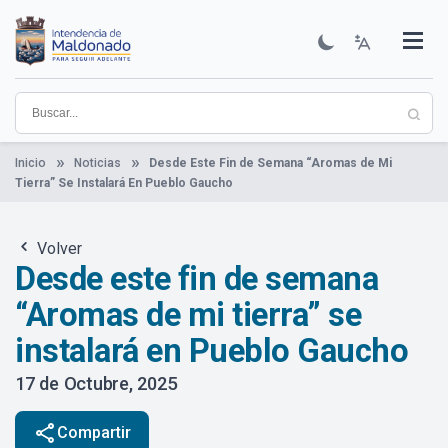
Pasar
al
contenido
Institucional
Municipios
Descubre Maldonado
Comunicación
Servicios
Guía De Trámites
Ver Noticias
principal
Inicio
Noticias
Desde Este Fin de Semana “Aromas de Mi
Tierra” Se Instalará En Pueblo Gaucho
Volver
Desde este fin de semana
“Aromas de mi tierra” se
instalará en Pueblo Gaucho
17 de Octubre, 2025
share
Compartir