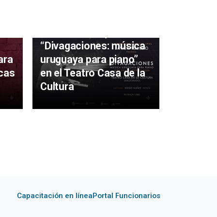
irá
lor
Javier Toledo presenta
“Divagaciones: música
ara
uruguaya para piano”
Se suspe
icas
en el Teatro Casa de la
“Por sie
Cultura
Ciclo de 
Gorra
Capacitación en línea
Portal Funcionarios