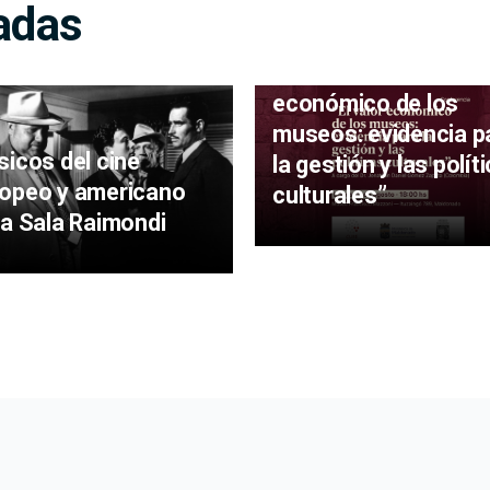
adas
Museo Mazzoni recib
la conferencia “El va
económico de los
museos: evidencia p
sicos del cine
la gestión y las polít
opeo y americano
culturales”
la Sala Raimondi