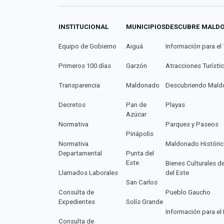
INSTITUCIONAL
MUNICIPIOS
DESCUBRE MALD
Equipo de Gobierno
Aiguá
Información para el 
Primeros 100 días
Garzón
Atracciones Turísti
Transparencia
Maldonado
Descubriendo Mal
Decretos
Pan de
Playas
Azúcar
Normativa
Parques y Paseos
Piriápolis
Normativa
Maldonado Históri
Departamental
Punta del
Este
Bienes Culturales d
Llamados Laborales
del Este
San Carlos
Consulta de
Pueblo Gaucho
Expedientes
Solís Grande
Información para el 
Consulta de