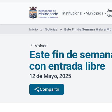
Pasar
al
De
contenido
Institucional
Municipios
Ma
principal
Inicio
Noticias
Este Fin de Semana Habrá Mús
Volver
Este fin de seman
con entrada libre
12 de Mayo, 2025
share
Compartir