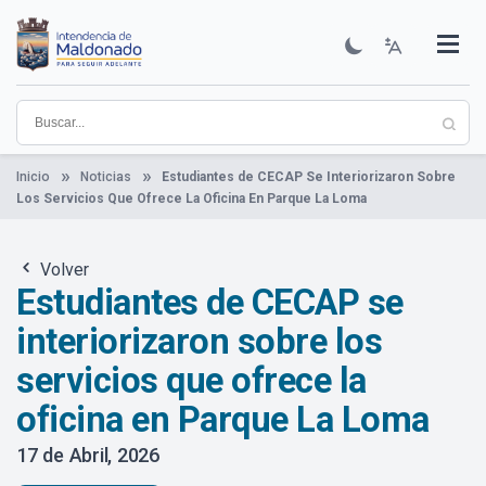
Pasar
al
contenido
Institucional
Municipios
Descubre Maldonado
Comunicación
Servicios
Guía De Trámites
Ver Noticias
principal
Inicio
Noticias
Estudiantes de CECAP Se Interiorizaron Sobre
Los Servicios Que Ofrece La Oficina En Parque La Loma
Volver
Estudiantes de CECAP se
interiorizaron sobre los
servicios que ofrece la
oficina en Parque La Loma
17 de Abril, 2026