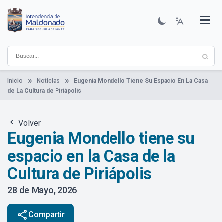
Pasar
al
contenido
Institucional
Municipios
Descubre Maldonado
Comunicación
Servicios
Guía De Trámites
Ver Noticias
principal
Inicio
Noticias
Eugenia Mondello Tiene Su Espacio En La Casa
de La Cultura de Piriápolis
Volver
Eugenia Mondello tiene su
espacio en la Casa de la
Cultura de Piriápolis
28 de Mayo, 2026
share
Compartir