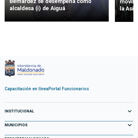
Bernárdez se desempeña como
movilid
alcaldesa (i) de Aiguá
la Asis
Capacitación en línea
Portal Funcionarios
expand_more
INSTITUCIONAL
expand_more
Equipo de Gobierno
MUNICIPIOS
Primeros 100 días
Aiguá