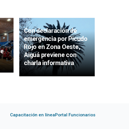
Avanzan
sobre fu
Con declaración de
en Piriáp
emergencia por Picudo
reunión 
Rojo en Zona Oeste,
te
Graña
Aiguá previene con
charla informativa
Capacitación en línea
Portal Funcionarios