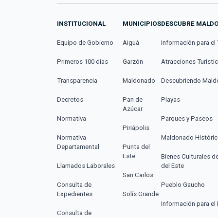
INSTITUCIONAL
MUNICIPIOS
DESCUBRE MALD
Equipo de Gobierno
Aiguá
Información para el 
Primeros 100 días
Garzón
Atracciones Turísti
Transparencia
Maldonado
Descubriendo Mal
Decretos
Pan de
Playas
Azúcar
Normativa
Parques y Paseos
Piriápolis
Normativa
Maldonado Históri
Departamental
Punta del
Este
Bienes Culturales d
Llamados Laborales
del Este
San Carlos
Consulta de
Pueblo Gaucho
Expedientes
Solís Grande
Información para el 
Consulta de