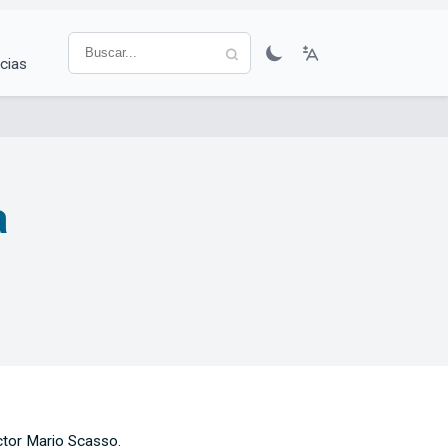
cias
a
octor Mario Scasso.