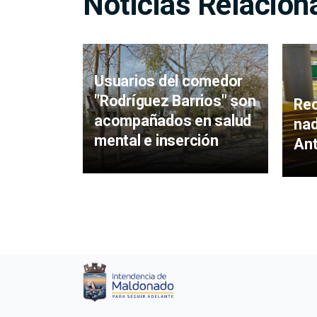
Noticias Relacion
Usuarios del comedor
"Rodríguez Barrios" son
Rec
acompañados en salud
nad
mental e inserción
An