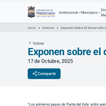
Pasar
al
De
contenido
Institucional
Municipios
Ma
principal
Inicio
Noticias
Exponen Sobre El Desarrollo 
Volver
Exponen sobre el d
17 de Octubre, 2025
share
Compartir
"Los primeros pasos de Punta del Este: entre aren