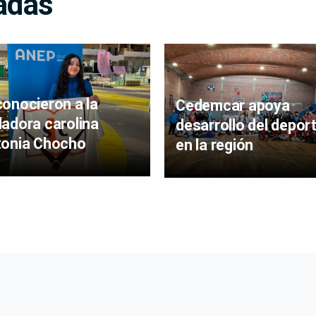
adas
onocieron a la
Cedemcar apoya
adora carolina
desarrollo del depor
tonia Chocho
en la región