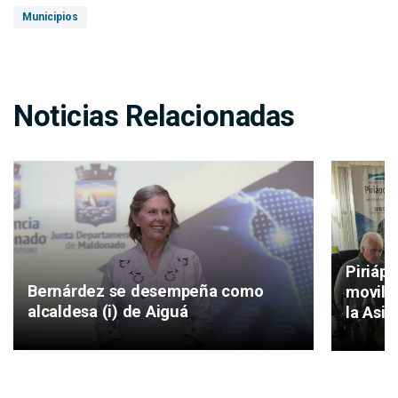
Municipios
Noticias Relacionadas
Piriáp
Bernárdez se desempeña como
movilid
alcaldesa (i) de Aiguá
la Asis