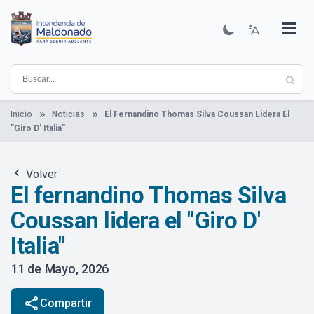
Pasar
al
contenido
Institucional
Municipios
Descubre Maldonado
Comunicación
Servicios
Guía De Trámites
Ver Noticias
principal
Inicio
Noticias
El Fernandino Thomas Silva Coussan Lidera El
"Giro D' Italia"
Volver
El fernandino Thomas Silva
Coussan lidera el "Giro D'
Italia"
11 de Mayo, 2026
share
Compartir