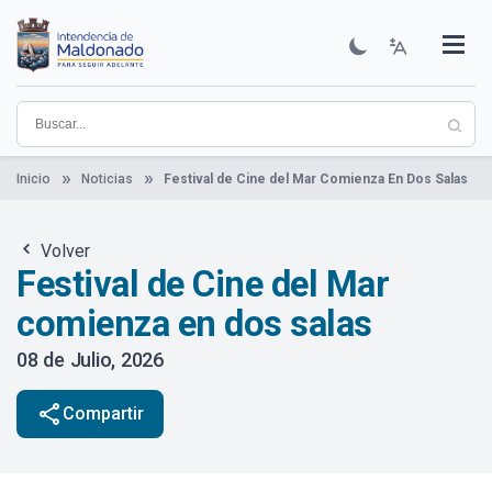
Pasar
al
contenido
Institucional
Municipios
Descubre Maldonado
Comunicación
Servicios
Guía De Trámites
Ver Noticias
principal
Inicio
Noticias
Festival de Cine del Mar Comienza En Dos Salas
Volver
Festival de Cine del Mar
comienza en dos salas
08 de Julio, 2026
share
Compartir