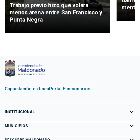
Barrio
Trabajo previo hizo que volara
mental
menos arena entre San Francisco y
Punta Negra
Capacitación en línea
Portal Funcionarios
expand_more
INSTITUCIONAL
expand_more
Equipo de Gobierno
MUNICIPIOS
Primeros 100 días
expand_more
Aiguá
DESCUBRE MALDONADO