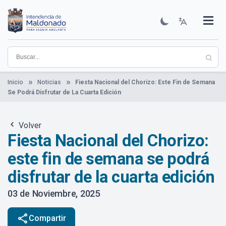
Pasar
al
contenido
Institucional
Municipios
Descubre Maldonado
Comunicación
Servicios
Guía De Trámites
Ver Noticias
principal
Inicio
Noticias
Fiesta Nacional del Chorizo: Este Fin de Semana
Se Podrá Disfrutar de La Cuarta Edición
Volver
Fiesta Nacional del Chorizo:
este fin de semana se podrá
disfrutar de la cuarta edición
03 de Noviembre, 2025
share
Compartir