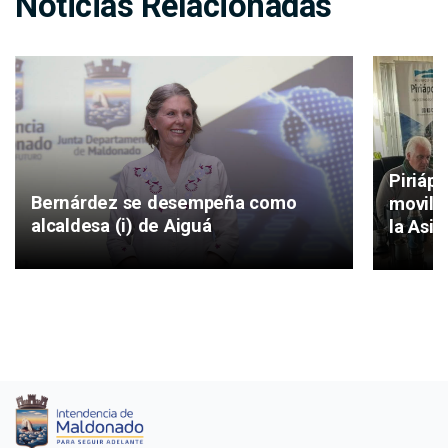
Noticias Relacionadas
Piriáp
Bernárdez se desempeña como
movilid
alcaldesa (i) de Aiguá
la Asis